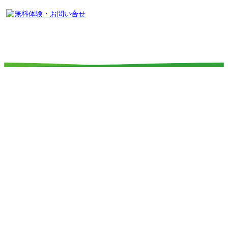
所在地：
〒578-0974
大阪府東大阪市鴻池元町２−２ グラナリー
コート 2F
TEL：
06-6747-1677