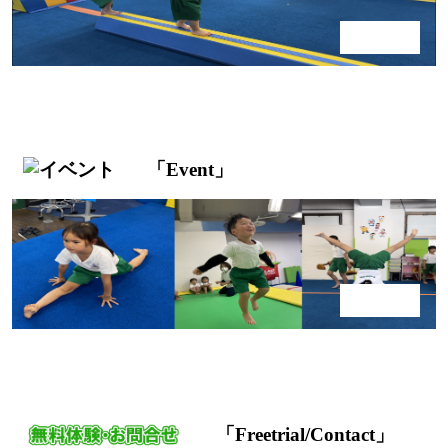
「
Event
」
「
Freetrial/Contact
」