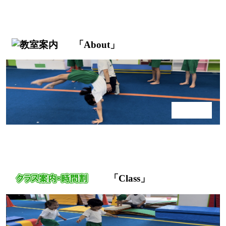
「
About
」
「
Class
」